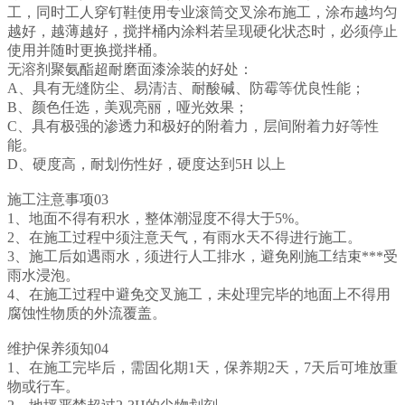
工
，同时工人穿钉鞋使用专业滚筒交叉涂布
施工，
涂布越均匀
越好，越薄越好，
搅拌桶内涂料若呈现硬化状态时，必须停止
使用并随时更换搅拌桶。
无溶剂聚氨酯超耐磨面漆涂装的好处：
A、具有无缝防尘、易清洁、耐酸碱、防霉等优良性能；
B、颜色任选，美观亮丽，哑光效果；
C、具有极强的渗透力和极好的附着力，层间附着力好等性
能。
D、硬度高，耐划伤性好，硬度达到5H 以上
施工注意事项03
1、地面不得有积水，整体潮湿度不得大于5%。
2、在施工过程中须注意天气，有雨水天不得进行施工。
3、施工后如遇雨水，须进行人工排水，避免刚施工结束***受
雨水浸泡。
4、在施工过程中避免交叉施工，未处理完毕的地面上不得用
腐蚀性物质的外流覆盖。
维护保养须知04
1、在施工完毕后，需固化期1天，保养期2天，7天后可堆放重
物或行车。