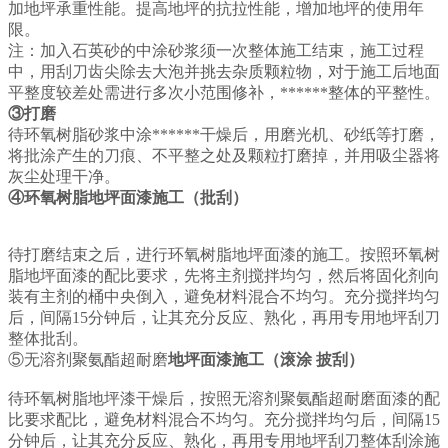
加地坪承重性能。提高地坪的抗拉性能，增加地坪的使用年
限。
注：加入石英砂的中涂砂浆须一次整体施工结束，施工过程
中，用刮刀齿尖除去大泡并挑去杂质颗粒物，对于施工后地面
平整度较差处需进行多次小范围修补，******整体的平整性。
③打磨
待环氧树脂砂浆中涂******干燥后，用磨光机、砂纸等打磨，
将批涂产生的刀痕、不平整之处及颗粒打磨掉，并用吸尘器将
灰尘处理干净。
④环氧树脂地坪面漆施工（批刮）
待打磨结束之后，进行环氧树脂地坪面漆的施工。按照环氧树
脂地坪面漆的配比要求，先将主剂搅拌均匀，然后将固化剂向
装有主剂的桶中央倒入，避免材料混合不均匀。充分搅拌均匀
后，间隔15分钟后，让其充分反应、熟化，再用专用地坪刮刀
整体批刮。
⑤无溶剂聚氨酯超耐磨
地坪面漆施工（滚涂
披刮
）
待环氧树脂地坪漆干燥后，按照无溶剂聚氨酯超
耐磨面漆
的配
比要求配比，
避免材料混合不均匀。充分搅拌均匀后，间隔15
分钟后，让其充分反应、熟化，再用专用地坪
刮刀
整体
刮涂
施