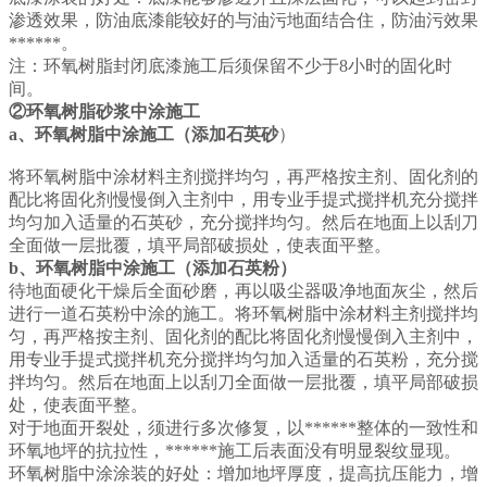
渗透效果，防油底漆能较好的与油污地面结合住，防油污效果
******。
注：环氧树脂封闭底漆施工后须保留不少于8小时的固化时
间。
②环氧树脂砂浆中涂施工
a、环氧树脂中涂施工（添加石英砂
）
将环氧树脂中涂材料主剂搅拌均匀，再严格按主剂、固化剂的
配比将固化剂慢慢倒入主剂中，用专业手提式搅拌机充分搅拌
均匀加入适量的石英砂，充分搅拌均匀。然后
在
地面上以刮刀
全面做一层批覆，填平局部破损处，使表面平整。
b、环氧树脂中涂施工（添加石英粉）
待地面硬化干燥后全面砂磨，再以吸尘器吸净地面灰尘，然后
进行一道石英粉中涂的施工。将环氧树脂中涂材料主剂搅拌均
匀，再严格按主剂、固化剂的配比将固化剂慢慢倒入主剂中，
用专业手提式搅拌机充分搅拌均匀加入适量的石英粉，充分搅
拌均匀。然后
在
地面上以刮刀全面做一层批覆，填平局部破损
处，使表面平整。
对于地面开裂处，须进行多次修复，以******整体的一致性和
环氧地坪的抗拉性，******施工后表面没有明显裂纹显现。
环氧树脂中涂涂装的好处：增加地坪厚度，提高抗压能力，增