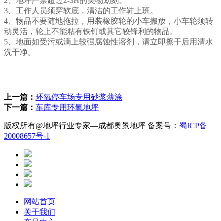
2、地坪严禁超过2-3H的尖物划刻。
3、工作人员须穿软底，清洁的工作鞋上班。
4、物品不要随地拖拉，用装橡胶轮的小车搬放，小车轮须转
动灵活，轮上不能粘有铁钉或其它较锋利的物品。
5、地面如受污或滴上较强腐蚀性溶剂，请立即擦干后用清水
洗干净。
上一篇：
环氧停车场专用砂浆薄涂
下一篇：
车库专用环氧地坪
版权所有@地坪行业专家—成都奥景地坪 备案号：
蜀ICP备
20008657号-1
网站首页
关于我们