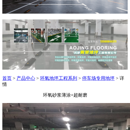
首页
>
产品中心
>
环氧地坪工程系列
>
停车场专用地坪
> 详
情
环氧砂浆薄涂+超耐磨