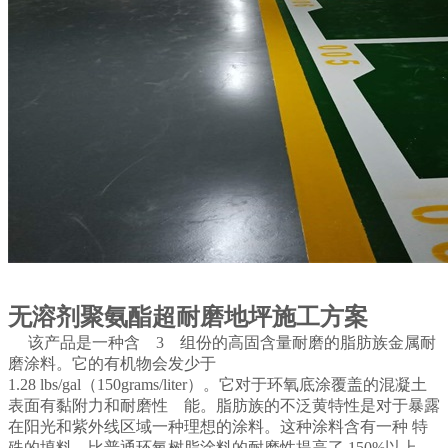
无溶剂聚氨酯超耐磨地坪施工方案
该产品是一种含
3
组份的高固含量耐磨的脂肪族金属耐
磨涂料。它的有机物会发少于
1.28
lbs/gal
（
150
grams/liter
）。它对于环氧底涂覆盖的混凝土
表面有黏附力和耐磨性
能。脂肪族的不泛黄特性是对于暴露
在阳光和紫外线区域一种理想的涂料。这种涂料含有一种 特
殊的填料，比普通环氧树脂涂料的耐磨性提高了
150%
以上。