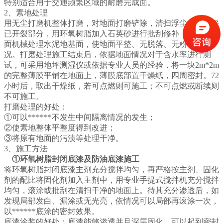
特别适合用于交通频繁区域的耐磨完成面。
2、素地处理
用无尘打磨机整体打磨，对地面打磨铲除，清扫浮尘，对地坪
已开裂部分，用环氧树脂加入石英砂进行批刮修补，再采用磨
面机械处理水泥地基面，使地面平整、无脱落、无粉化等情
况。打磨处理施工结束后，依据地面情况对于含水率进行测
试，可采用地坪测湿仪或依据专业人员的经验，将一块2m*2m
的完整薄膜平铺在地面上，薄膜底部置干燥纸，四周密封。72
小时后，取出干燥纸，若可点燃则可施工；不可点燃或断续则
不可施工。
打磨处理的好处：
①可以******不发生中间隔离情况的发生；
②使素地整体平整度得到改进；
③将原有地面的污渍等处理干净。
3、施工方法
①环氧树脂封闭底漆
及防油底漆
施工
将环氧树脂封闭底漆主剂充分搅拌均匀，再严格按主剂、固化
剂的配比将固化剂加入主剂中，用专业手提式搅拌机充分搅拌
均匀，滚涂或批刮在清扫干净的地面上。待其充分渗透后，如
发现局部发白、漏涂或无光亮，依情况可以局部再滚涂一次，
以******底涂的密封效果。
底漆涂装的好处：底漆能够渗透并且深层固化，可以起到密封