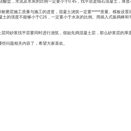
硅酸盐，水泥及水灰的比例一定要小于0.45，找平层是细石混凝土，厚度
层施工质量与施工的进度，混凝土浇筑一定要******质量。模板设置
混凝土的强度不能够小于C25，一定要小于水灰的比例。用插入式振捣棒
同砂浆找平层要同时进行浇筑，假如先捣混凝土层，那么砂浆层的厚度一
哪些问题相关内容了，希望大家喜欢。