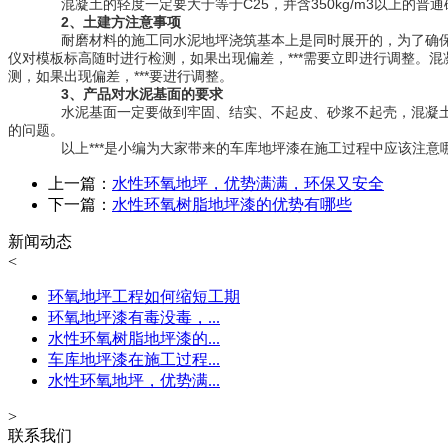
混凝土的轻度一定要大于等于C25，并含350kg/m3以上的普通
2、土建方注意事项
耐磨材料的施工同水泥地坪浇筑基本上是同时展开的，为了确保耐磨
仪对模板标高随时进行检测，如果出现偏差，***需要立即进行调整。
测，如果出现偏差，***要进行调整。
3、产品对水泥基面的要求
水泥基面一定要做到牢固、结实、不起皮、砂浆不起壳，混凝土层
的问题。
以上***是小编为大家带来的车库地坪漆在施工过程中应该注意
上一篇：
水性环氧地坪，优势满满，环保又安全
下一篇：
水性环氧树脂地坪漆的优势有哪些
新闻动态
<
环氧地坪工程如何缩短工期
环氧地坪漆有毒没毒，...
水性环氧树脂地坪漆的...
车库地坪漆在施工过程...
水性环氧地坪，优势满...
>
联系我们