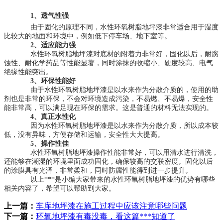
1、透气性强
由于固化的原理不同，水性环氧树脂地坪漆非常适合用于湿度
比较大的地面和环境中，例如低下停车场、地下室等。
2、适应能力强
水性环氧树脂地坪漆对底材的附着力非常好，固化以后，耐腐
蚀性、耐化学药品等性能显著，同时涂抹的收缩小、硬度较高、电气
绝缘性能突出。
3、环保性能好
由于水性环氧树脂地坪漆是以水来作为分散介质的，使用的助
剂也是非常的环保，不会对环境造成污染，不易燃、不易爆，安全性
能非常高，可以满足现在环保的需求。这是普通的材料无法实现的。
4、真正水性化
因为水性环氧树脂地坪漆是以水来作为分散介质，所以成本较
低，没有异味，方便存储和运输，安全性大大提高。
5、操作性佳
水性环氧树脂地坪漆操作性能非常好，可以用清水进行清洗，
还能够在潮湿的环境里面成功固化，确保较高的交联密度。固化以后
的涂膜具有光泽，非常柔和，同时防腐性能得到进一步提升。
以上***是小编大家带来的水性环氧树脂地坪漆的优势有哪些
相关内容了，希望可以帮助到大家。
上一篇：
车库地坪漆在施工过程中应该注意哪些问题
下一篇：
环氧地坪漆有毒没毒，看这篇***知道了